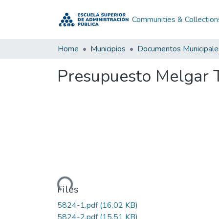
Communities & Collection
Home
Municipios
Documentos Municipale
Presupuesto Melgar 
Loading...
Files
5824-1.pdf
(16.02 KB)
5824-2.pdf
(15.51 KB)