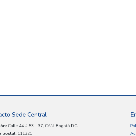
acto Sede Central
E
ión:
Calle 44 # 53 - 37, CAN, Bogotá D.C.
Pol
 postal:
111321
Ac