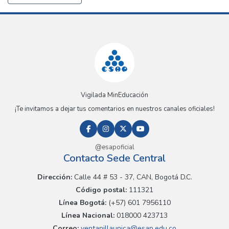
Vigilada MinEducación
¡Te invitamos a dejar tus comentarios en nuestros canales oficiales!
@esapoficial
Contacto Sede Central
Dirección:
Calle 44 # 53 - 37, CAN, Bogotá D.C.
Código postal:
111321
Línea Bogotá:
(+57) 601 7956110
Línea Nacional:
018000 423713
Correo:
ventanillaunica@esap.edu.co