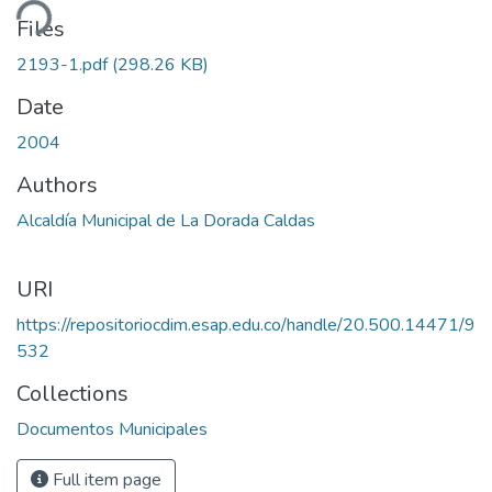
ding...
Files
2193-1.pdf
(298.26 KB)
Date
2004
Authors
Alcaldía Municipal de La Dorada Caldas
URI
https://repositoriocdim.esap.edu.co/handle/20.500.14471/9
532
Collections
Documentos Municipales
Full item page