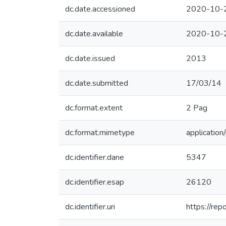
dc.date.accessioned
2020-10-
dc.date.available
2020-10-
dc.date.issued
2013
dc.date.submitted
17/03/14
dc.format.extent
2 Pag
dc.format.mimetype
application
dc.identifier.dane
5347
dc.identifier.esap
26120
dc.identifier.uri
https://re