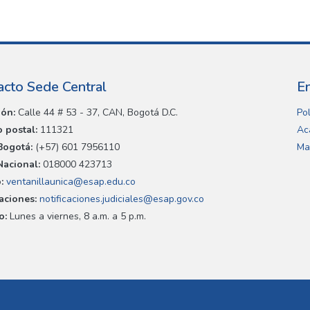
acto Sede Central
E
ión:
Calle 44 # 53 - 37, CAN, Bogotá D.C.
Pol
 postal:
111321
Ac
Bogotá:
(+57) 601 7956110
Ma
Nacional:
018000 423713
:
ventanillaunica@esap.edu.co
caciones:
notificaciones.judiciales@esap.gov.co
o:
Lunes a viernes, 8 a.m. a 5 p.m.