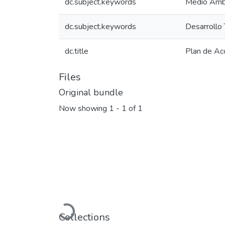
dc.subject.keywords
Medio Amb
dc.subject.keywords
Desarrollo 
dc.title
Plan de Ac
Files
Original bundle
Now showing
1 - 1 of 1
Loading...
Collections