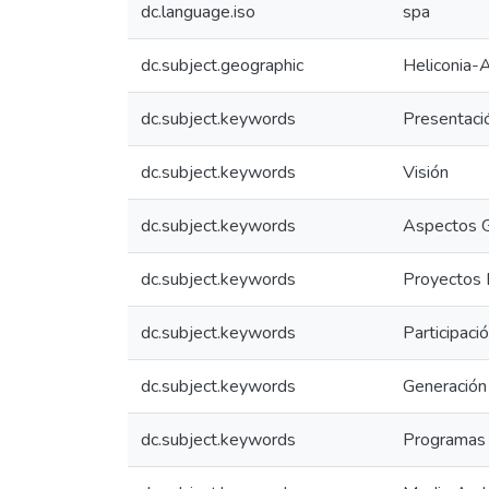
dc.language.iso
spa
dc.subject.geographic
Heliconia-
dc.subject.keywords
Presentaci
dc.subject.keywords
Visión
dc.subject.keywords
Aspectos 
dc.subject.keywords
Proyectos 
dc.subject.keywords
Participaci
dc.subject.keywords
Generación
dc.subject.keywords
Programas 