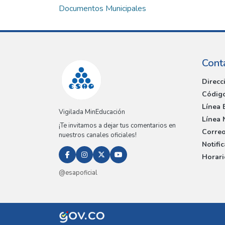
Documentos Municipales
Cont
Direcc
Código
Línea 
Vigilada MinEducación
Línea 
¡Te invitamos a dejar tus comentarios en
Correo
nuestros canales oficiales!
Notifi
Horari
@esapoficial