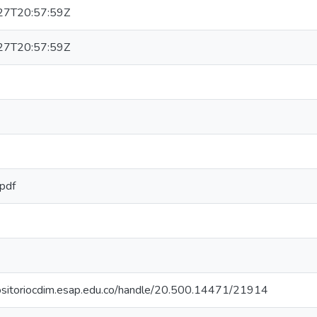
27T20:57:59Z
27T20:57:59Z
/pdf
positoriocdim.esap.edu.co/handle/20.500.14471/21914