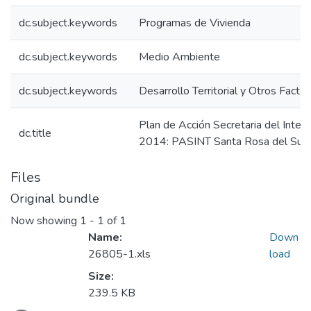
dc.subject.keywords
Programas de Vivienda
dc.subject.keywords
Medio Ambiente
dc.subject.keywords
Desarrollo Territorial y Otros Facto
Plan de Acción Secretaria del Interi
dc.title
2014: PASINT Santa Rosa del Sur 
Files
Original bundle
Now showing
1 - 1 of 1
Name:
Down
26805-1.xls
load
Size:
239.5 KB