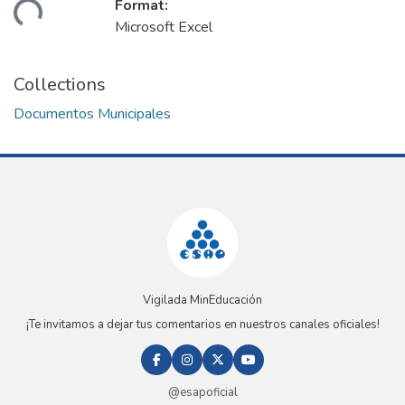
Format:
ding...
Microsoft Excel
Collections
Documentos Municipales
Vigilada MinEducación
¡Te invitamos a dejar tus comentarios en nuestros canales oficiales!
@esapoficial