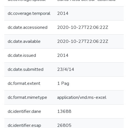
dc.coverage.temporal
2014
dc.date.accessioned
2020-10-27T22:06:22Z
dc.date.available
2020-10-27T22:06:22Z
dc.date.issued
2014
dc.date.submitted
23/4/14
dc.format.extent
1 Pag
dc.format.mimetype
application/vnd.ms-excel
dc.identifier.dane
13688
dc.identifier.esap
26805