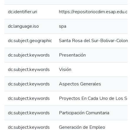
dc.identifier.uri
https://repositoriocdim.esap.edu.
dc.language.iso
spa
dc.subject.geographic
Santa Rosa del Sur-Bolivar-Colomb
dc.subject.keywords
Presentación
dc.subject.keywords
Visión
dc.subject.keywords
Aspectos Generales
dc.subject.keywords
Proyectos En Cada Uno de Los Sec
dc.subject.keywords
Participación Comunitaria
dc.subject.keywords
Generación de Empleo