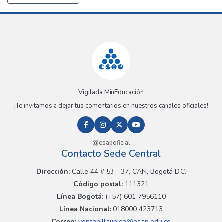
Vigilada MinEducación
¡Te invitamos a dejar tus comentarios en nuestros canales oficiales!
@esapoficial
Contacto Sede Central
Dirección:
Calle 44 # 53 - 37, CAN, Bogotá D.C.
Código postal:
111321
Línea Bogotá:
(+57) 601 7956110
Línea Nacional:
018000 423713
Correo:
ventanillaunica@esap.edu.co