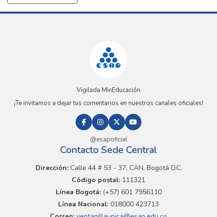
Vigilada MinEducación
¡Te invitamos a dejar tus comentarios en nuestros canales oficiales!
@esapoficial
Contacto Sede Central
Dirección:
Calle 44 # 53 - 37, CAN, Bogotá D.C.
Código postal:
111321
Línea Bogotá:
(+57) 601 7956110
Línea Nacional:
018000 423713
Correo:
ventanillaunica@esap.edu.co