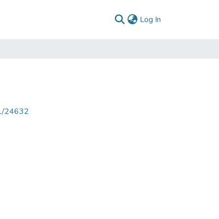
(current)
Log In
71/24632