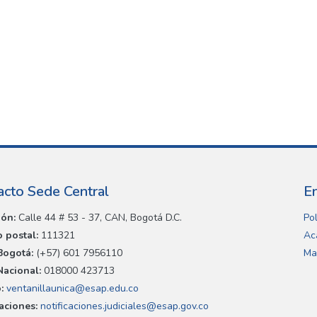
acto Sede Central
E
ión:
Calle 44 # 53 - 37, CAN, Bogotá D.C.
Pol
 postal:
111321
Ac
Bogotá:
(+57) 601 7956110
Ma
Nacional:
018000 423713
:
ventanillaunica@esap.edu.co
caciones:
notificaciones.judiciales@esap.gov.co