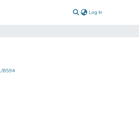
(current)
Log In
71/8594