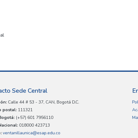
al
acto Sede Central
E
ión:
Calle 44 # 53 - 37, CAN, Bogotá D.C.
Pol
 postal:
111321
Ac
Bogotá:
(+57) 601 7956110
Ma
Nacional:
018000 423713
:
ventanillaunica@esap.edu.co