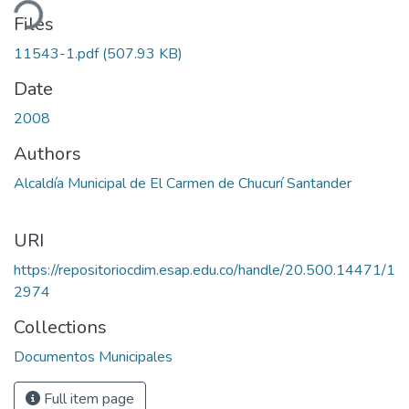
ding...
Files
11543-1.pdf
(507.93 KB)
Date
2008
Authors
Alcaldía Municipal de El Carmen de Chucurí Santander
URI
https://repositoriocdim.esap.edu.co/handle/20.500.14471/1
2974
Collections
Documentos Municipales
Full item page