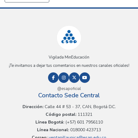
Vigilada MinEducación
¡Te invitamos a dejar tus comentarios en nuestros canales oficiales!
@esapoficial
Contacto Sede Central
Dirección:
Calle 44 # 53 - 37, CAN, Bogotá D.C.
Código postal:
111321
Línea Bogotá:
(+57) 601 7956110
Línea Nacional:
018000 423713
Correo:
ventanillaunica@esap.edu.co