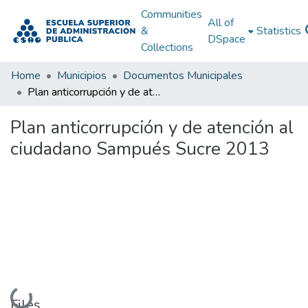
Communities
All of
&
Statistics
DSpace
Collections
Home
Municipios
Documentos Municipales
Plan anticorrupción y de atención al ciudadano Sampués Sucre 2013
Plan anticorrupción y de atención al
ciudadano Sampués Sucre 2013
Loading...
Files