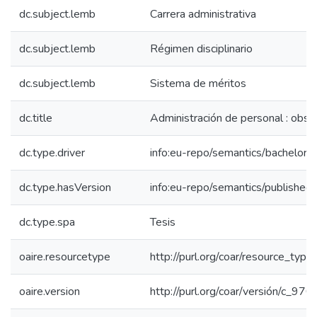
dc.subject.lemb
Carrera administrativa
dc.subject.lemb
Régimen disciplinario
dc.subject.lemb
Sistema de méritos
dc.title
Administración de personal : obse
dc.type.driver
info:eu-repo/semantics/bachelorT
dc.type.hasVersion
info:eu-repo/semantics/published
dc.type.spa
Tesis
oaire.resourcetype
http://purl.org/coar/resource_type
oaire.version
http://purl.org/coar/versión/c_9