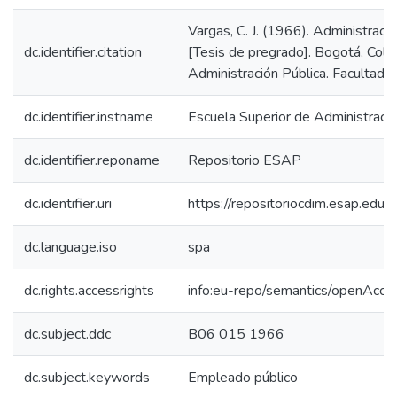
Vargas, C. J. (1966). Administraci
dc.identifier.citation
[Tesis de pregrado]. Bogotá, Colo
Administración Pública. Facultad d
dc.identifier.instname
Escuela Superior de Administraci
dc.identifier.reponame
Repositorio ESAP
dc.identifier.uri
https://repositoriocdim.esap.ed
dc.language.iso
spa
dc.rights.accessrights
info:eu-repo/semantics/openAcce
dc.subject.ddc
B06 015 1966
dc.subject.keywords
Empleado público