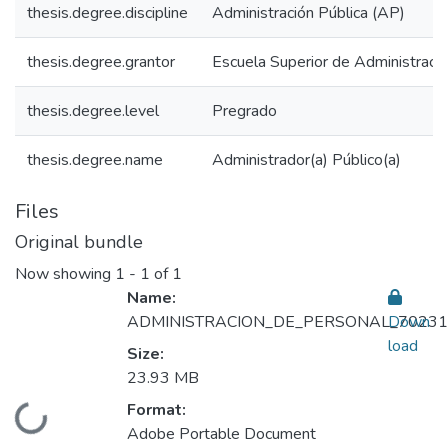
thesis.degree.discipline
Administración Pública (AP)
thesis.degree.grantor
Escuela Superior de Administraci
thesis.degree.level
Pregrado
thesis.degree.name
Administrador(a) Público(a)
Files
Original bundle
Now showing
1 - 1 of 1
Name:
ADMINISTRACION_DE_PERSONAL_70231.
Down
load
Size:
23.93 MB
Format:
Loading...
Adobe Portable Document