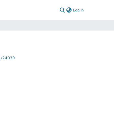
(current)
Log In
71/24039