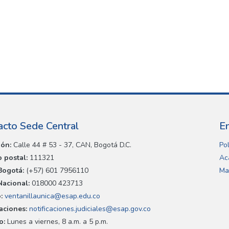
acto Sede Central
E
ión:
Calle 44 # 53 - 37, CAN, Bogotá D.C.
Pol
 postal:
111321
Ac
Bogotá:
(+57) 601 7956110
Ma
Nacional:
018000 423713
:
ventanillaunica@esap.edu.co
caciones:
notificaciones.judiciales@esap.gov.co
o:
Lunes a viernes, 8 a.m. a 5 p.m.