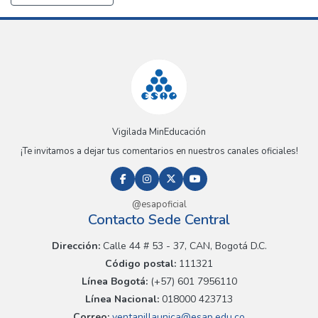
Vigilada MinEducación
¡Te invitamos a dejar tus comentarios en nuestros canales oficiales!
@esapoficial
Contacto Sede Central
Dirección:
Calle 44 # 53 - 37, CAN, Bogotá D.C.
Código postal:
111321
Línea Bogotá:
(+57) 601 7956110
Línea Nacional:
018000 423713
Correo:
ventanillaunica@esap.edu.co