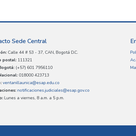
acto Sede Central
E
ión:
Calle 44 # 53 - 37, CAN, Bogotá D.C.
Pol
 postal:
111321
Ac
Bogotá:
(+57) 601 7956110
Ma
Nacional:
018000 423713
:
ventanillaunica@esap.edu.co
caciones:
notificaciones.judiciales@esap.gov.co
o:
Lunes a viernes, 8 a.m. a 5 p.m.