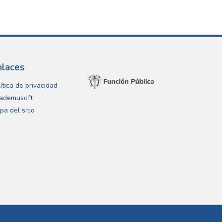
nlaces
ítica de privacidad
ademusoft
pa del sitio