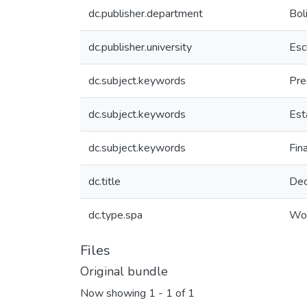
dc.publisher.department
Bol
dc.publisher.university
Esc
dc.subject.keywords
Pre
dc.subject.keywords
Est
dc.subject.keywords
Fin
dc.title
Dec
dc.type.spa
Wor
Files
Original bundle
Now showing
1 - 1 of 1