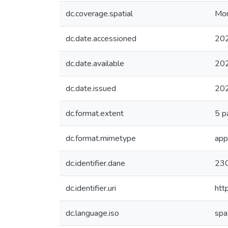
dc.coverage.spatial
Mon
dc.date.accessioned
20
dc.date.available
20
dc.date.issued
20
dc.format.extent
5 p
dc.format.mimetype
app
dc.identifier.dane
23
dc.identifier.uri
htt
dc.language.iso
spa