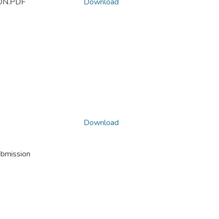
ON.PDF
Download
Download
ubmission