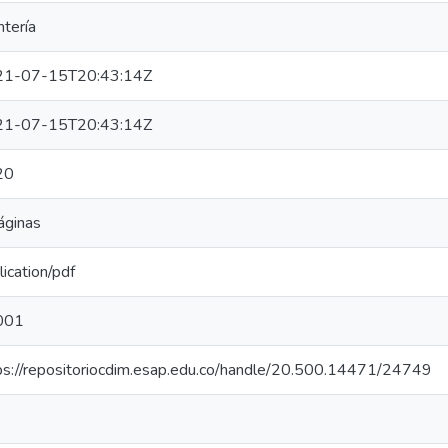
tería
21-07-15T20:43:14Z
21-07-15T20:43:14Z
20
áginas
lication/pdf
001
ps://repositoriocdim.esap.edu.co/handle/20.500.14471/24749