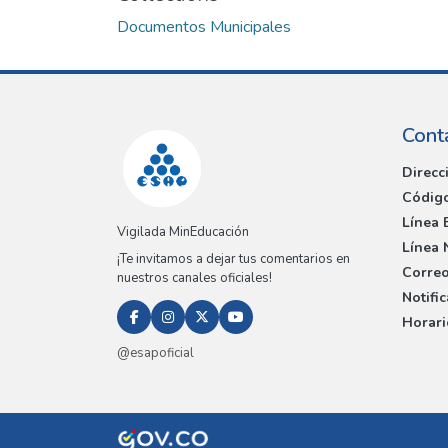
Documentos Municipales
Cont
Direcc
Código
Línea 
Vigilada MinEducación
Línea 
¡Te invitamos a dejar tus comentarios en
Correo
nuestros canales oficiales!
Notifi
Horari
@esapoficial