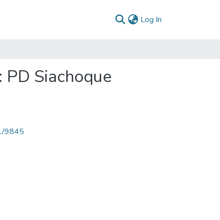
(current)
Log In
: PD Siachoque
71/9845