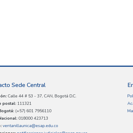
acto Sede Central
E
ión:
Calle 44 # 53 - 37, CAN, Bogotá D.C.
Pol
 postal:
111321
Ac
Bogotá:
(+57) 601 7956110
Ma
Nacional:
018000 423713
:
ventanillaunica@esap.edu.co