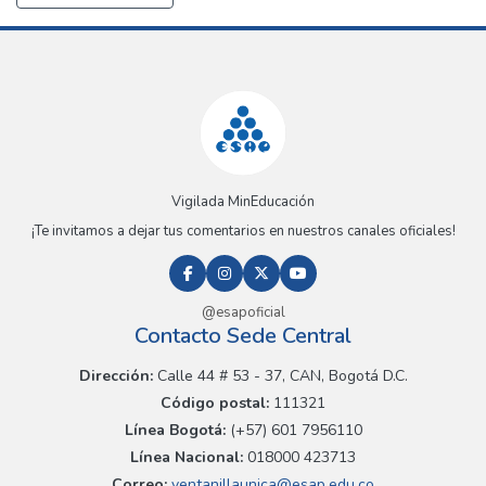
Vigilada MinEducación
¡Te invitamos a dejar tus comentarios en nuestros canales oficiales!
@esapoficial
Contacto Sede Central
Dirección:
Calle 44 # 53 - 37, CAN, Bogotá D.C.
Código postal:
111321
Línea Bogotá:
(+57) 601 7956110
Línea Nacional:
018000 423713
Correo:
ventanillaunica@esap.edu.co