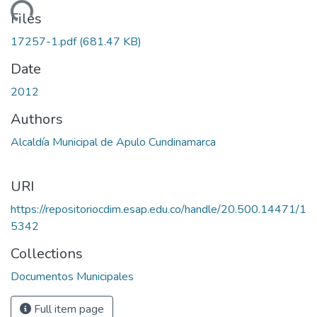
oading...
Files
17257-1.pdf
(681.47 KB)
Date
2012
Authors
Alcaldía Municipal de Apulo Cundinamarca
URI
https://repositoriocdim.esap.edu.co/handle/20.500.14471/1
5342
Collections
Documentos Municipales
Full item page