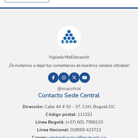
Vigilada MinEducación
¡Te invitamos a dejar tus comentarios en nuestros canales oficiales!
@esapoficial
Contacto Sede Central
Dirección:
Calle 44 # 53 - 37, CAN, Bogotá D.C.
Código postal:
111321
Línea Bogotá:
(+57) 601 7956110
Línea Nacional:
018000 423713
Correo:
ventanillaunica@esap.edu.co