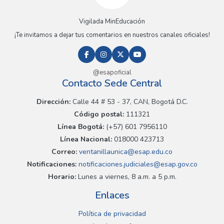
Vigilada MinEducación
¡Te invitamos a dejar tus comentarios en nuestros canales oficiales!
@esapoficial
Contacto Sede Central
Dirección:
Calle 44 # 53 - 37, CAN, Bogotá D.C.
Código postal:
111321
Línea Bogotá:
(+57) 601 7956110
Línea Nacional:
018000 423713
Correo:
ventanillaunica@esap.edu.co
Notificaciones:
notificaciones.judiciales@esap.gov.co
Horario:
Lunes a viernes, 8 a.m. a 5 p.m.
Enlaces
Política de privacidad