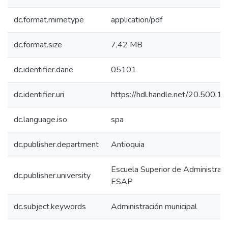
dc.format.mimetype
application/pdf
dc.format.size
7,42 MB
dc.identifier.dane
05101
dc.identifier.uri
https://hdl.handle.net/20.500.
dc.language.iso
spa
dc.publisher.department
Antioquia
Escuela Superior de Administraci
dc.publisher.university
ESAP
dc.subject.keywords
Administración municipal