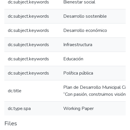
dc.subject.keywords
Bienestar social
dc.subject.keywords
Desarrollo sostenible
dc.subject.keywords
Desarrollo económico
dc.subject.keywords
Infraestructura
dc.subject.keywords
Educación
dc.subject.keywords
Política pública
Plan de Desarrollo Municipal Ciu
dc.title
“Con pasión, construimos visió
dc.type.spa
Working Paper
Files