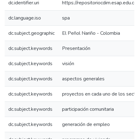
dc.identifier.uri
https://repositoriocdim.esap.edu.
dc.language.iso
spa
dc.subject.geographic
El Peñol Nariño - Colombia
dc.subject.keywords
Presentación
dc.subject.keywords
visión
dc.subject.keywords
aspectos generales
dc.subject.keywords
proyectos en cada uno de los secto
dc.subject.keywords
participación comunitaria
dc.subject.keywords
generación de empleo