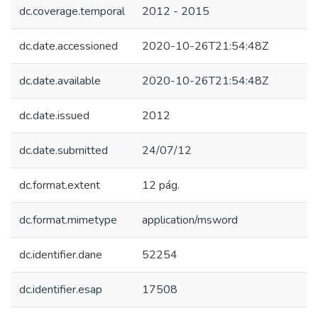
dc.coverage.temporal
2012 - 2015
dc.date.accessioned
2020-10-26T21:54:48Z
dc.date.available
2020-10-26T21:54:48Z
dc.date.issued
2012
dc.date.submitted
24/07/12
dc.format.extent
12 pág.
dc.format.mimetype
application/msword
dc.identifier.dane
52254
dc.identifier.esap
17508