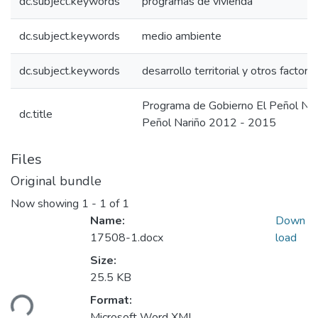
dc.subject.keywords
programas de vivienda
dc.subject.keywords
medio ambiente
dc.subject.keywords
desarrollo territorial y otros factore
Programa de Gobierno El Peñol Na
dc.title
Peñol Nariño 2012 - 2015
Files
Original bundle
Now showing
1 - 1 of 1
Name:
Down
17508-1.docx
load
Size:
25.5 KB
ding...
Format:
Microsoft Word XML