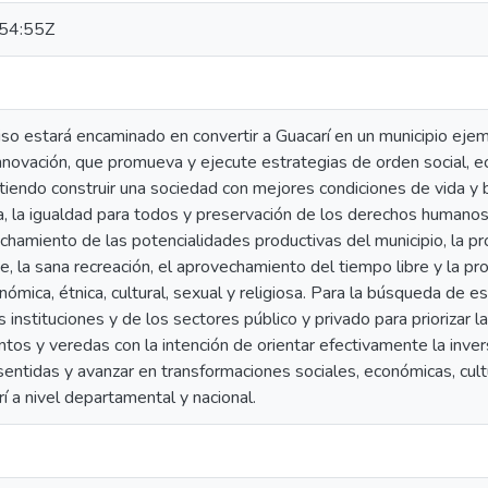
54:55Z
o estará encaminado en convertir a Guacarí en un municipio ejem
nnovación, que promueva y ejecute estrategias de orden social, e
mitiendo construir una sociedad con mejores condiciones de vida y
da, la igualdad para todos y preservación de los derechos humanos
echamiento de las potencialidades productivas del municipio, la p
e, la sana recreación, el aprovechamiento del tiempo libre y la pr
conómica, étnica, cultural, sexual y religiosa. Para la búsqueda de
las instituciones y de los sectores público y privado para priorizar
ntos y veredas con la intención de orientar efectivamente la inver
ntidas y avanzar en transformaciones sociales, económicas, cultu
í a nivel departamental y nacional.