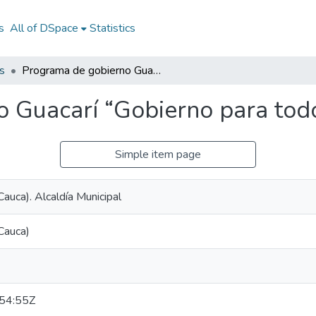
s
All of DSpace
Statistics
s
Programa de gobierno Guacarí “Gobierno para todos” 2020-2023
o Guacarí “Gobierno para to
Simple item page
Cauca). Alcaldía Municipal
 Cauca)
54:55Z