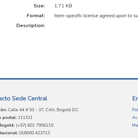
Size:
1.71 KB
Format:
Item-specific license agreed upon to s
Description:
acto Sede Central
E
ión:
Calle 44 # 53 - 37, CAN, Bogotá D.C.
Pol
 postal:
111321
Ac
Bogotá:
(+57) 601 7956110
Ma
Nacional:
018000 423713