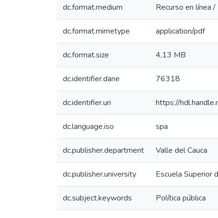
dc.format.medium
Recurso en línea /
dc.format.mimetype
application/pdf
dc.format.size
4,13 MB
dc.identifier.dane
76318
dc.identifier.uri
https://hdl.hand
dc.language.iso
spa
dc.publisher.department
Valle del Cauca
dc.publisher.university
Escuela Superior 
dc.subject.keywords
Política pública