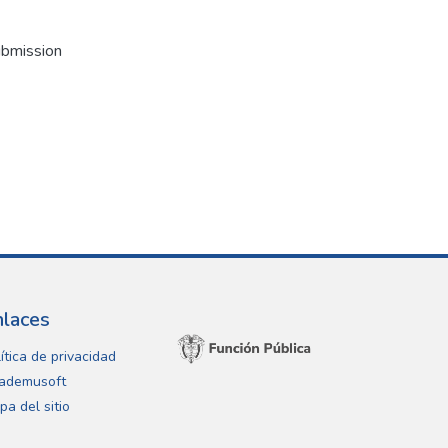
ubmission
nlaces
ítica de privacidad
ademusoft
pa del sitio