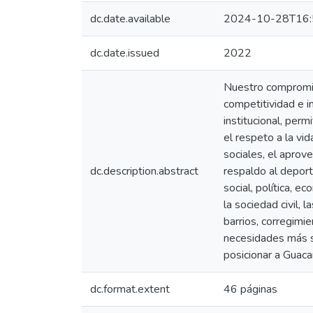
dc.date.available
2024-10-28T16:
dc.date.issued
2022
Nuestro compromis
competitividad e i
institucional, per
el respeto a la vi
sociales, el aprov
dc.description.abstract
respaldo al deport
social, política, e
la sociedad civil, 
barrios, corregimie
necesidades más se
posicionar a Guacar
dc.format.extent
46 páginas