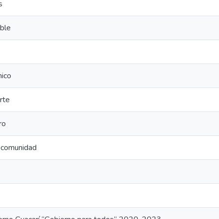
s
ible
mico
rte
ro
a comunidad