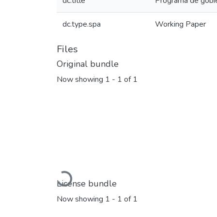
dc.title
Programa de gobi
dc.type.spa
Working Paper
Files
Original bundle
Now showing
1 - 1 of 1
Loading...
License bundle
Now showing
1 - 1 of 1