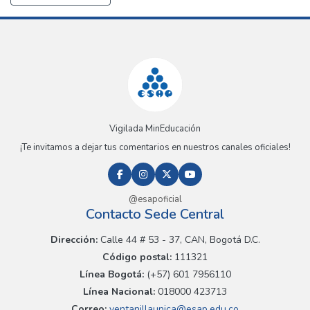
Vigilada MinEducación
¡Te invitamos a dejar tus comentarios en nuestros canales oficiales!
@esapoficial
Contacto Sede Central
Dirección:
Calle 44 # 53 - 37, CAN, Bogotá D.C.
Código postal:
111321
Línea Bogotá:
(+57) 601 7956110
Línea Nacional:
018000 423713
Correo:
ventanillaunica@esap.edu.co