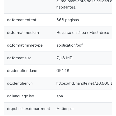
el mejoramiento de la calidad de
habitantes.
dc.format.extent
368 páginas
dc.format.medium
Recurso en línea / Electrónico
dc.format.mimetype
application/pdf
dc.format.size
7,18 MB
dc.identifier.dane
05148
dc.identifier.uri
https://hdl.handle.net/20.500.
dc.language.iso
spa
dc.publisher.department
Antioquia