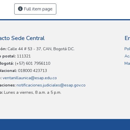
Full item page
acto Sede Central
E
ión:
Calle 44 # 53 - 37, CAN, Bogotá D.C.
Pol
 postal:
111321
Ac
Bogotá:
(+57) 601 7956110
Ma
Nacional:
018000 423713
:
ventanillaunica@esap.edu.co
caciones:
notificaciones.judiciales@esap.gov.co
o:
Lunes a viernes, 8 a.m. a 5 p.m.