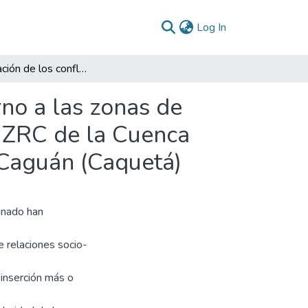
(current)
Log In
Transformación de los conflictos territoriales en torno a las zonas de reserva campesina en el posconflicto: el caso de la ZRC de la Cuenca del Pato y el Valle de Balsillas en San Vicente del Caguán (Caquetá)
rno a las zonas de
a ZRC de la Cuenca
l Caguán (Caquetá)
inado han
e relaciones socio-
a inserción más o