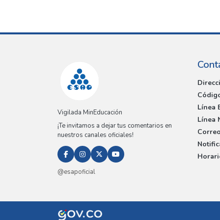
Cont
Direcc
Código
Línea 
Vigilada MinEducación
Línea 
¡Te invitamos a dejar tus comentarios en
Correo
nuestros canales oficiales!
Notifi
Horari
@esapoficial