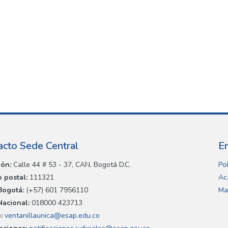
acto Sede Central
E
ión:
Calle 44 # 53 - 37, CAN, Bogotá D.C.
Pol
 postal:
111321
Ac
Bogotá:
(+57) 601 7956110
Ma
Nacional:
018000 423713
:
ventanillaunica@esap.edu.co