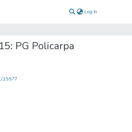
(current)
Log In
15: PG Policarpa
71/15577