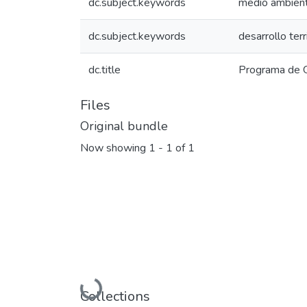
dc.subject.keywords
medio ambien
dc.subject.keywords
desarrollo terr
dc.title
Programa de 
Files
Original bundle
Now showing
1 - 1 of 1
Loading...
Collections