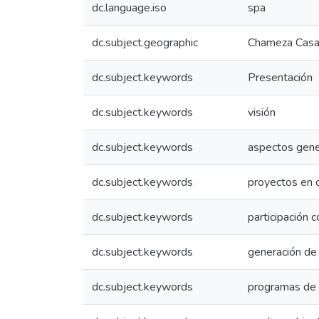
dc.language.iso
spa
dc.subject.geographic
Chameza Casa
dc.subject.keywords
Presentación
dc.subject.keywords
visión
dc.subject.keywords
aspectos gene
dc.subject.keywords
proyectos en c
dc.subject.keywords
participación 
dc.subject.keywords
generación d
dc.subject.keywords
programas de 