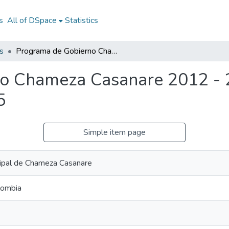
s
All of DSpace
Statistics
s
Programa de Gobierno Chameza Casanare 2012 - 2015: PG Chameza Casanare 2012 - 2015
no Chameza Casanare 2012 -
5
Simple item page
cipal de Chameza Casanare
lombia