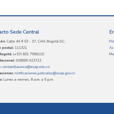
acto Sede Central
E
ión:
Calle 44 # 53 - 37, CAN, Bogotá D.C.
Pol
 postal:
111321
Ac
Bogotá:
(+57) 601 7956110
Ma
Nacional:
018000 423713
:
ventanillaunica@esap.edu.co
caciones:
notificaciones.judiciales@esap.gov.co
o:
Lunes a viernes, 8 a.m. a 5 p.m.