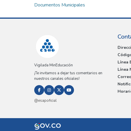
Documentos Municipales
Cont
Direcc
Código
Línea 
Vigilada MinEducación
Línea 
¡Te invitamos a dejar tus comentarios en
Correo
nuestros canales oficiales!
Notifi
Horari
@esapoficial