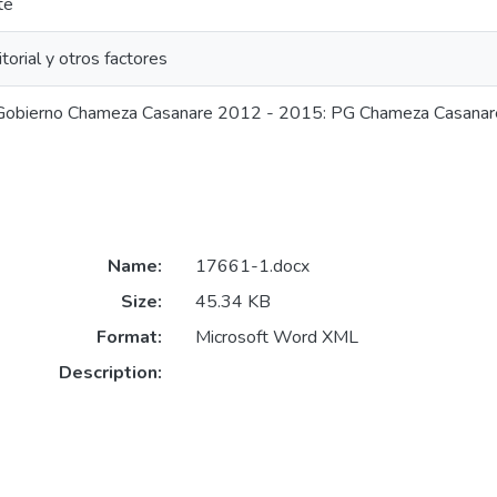
te
itorial y otros factores
Gobierno Chameza Casanare 2012 - 2015: PG Chameza Casana
Name:
17661-1.docx
Size:
45.34 KB
Format:
Microsoft Word XML
Description: