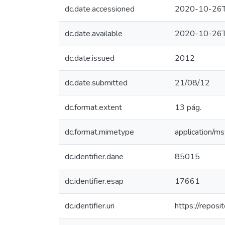
dc.date.accessioned
2020-10-26T
dc.date.available
2020-10-26T
dc.date.issued
2012
dc.date.submitted
21/08/12
dc.format.extent
13 pág.
dc.format.mimetype
application/m
dc.identifier.dane
85015
dc.identifier.esap
17661
dc.identifier.uri
https://repos