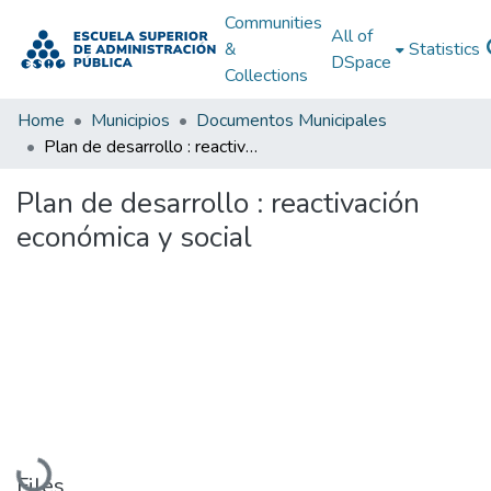
Communities
All of
&
Statistics
DSpace
Collections
Home
Municipios
Documentos Municipales
Plan de desarrollo : reactivación económica y social
Plan de desarrollo : reactivación
económica y social
Loading...
Files