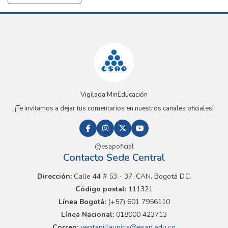
Vigilada MinEducación
¡Te invitamos a dejar tus comentarios en nuestros canales oficiales!
@esapoficial
Contacto Sede Central
Dirección:
Calle 44 # 53 - 37, CAN, Bogotá D.C.
Código postal:
111321
Línea Bogotá:
(+57) 601 7956110
Línea Nacional:
018000 423713
Correo:
ventanillaunica@esap.edu.co