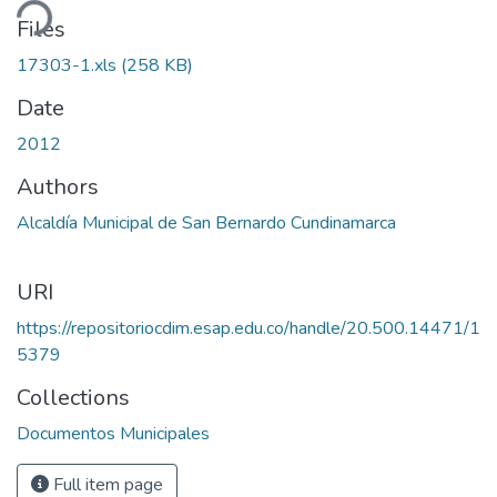
ding...
Files
17303-1.xls
(258 KB)
Date
2012
Authors
Alcaldía Municipal de San Bernardo Cundinamarca
URI
https://repositoriocdim.esap.edu.co/handle/20.500.14471/1
5379
Collections
Documentos Municipales
Full item page