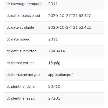
dc.coverage.temporal
2011
dc.date.accessioned
2020-10-27T21:52:42Z
dc.date.available
2020-10-27T21:52:42Z
dc.date.issued
2011
dc.date.submitted
28/04/14
dc.format.extent
18 pág.
dc.format.mimetype
application/pdf
dc.identifier.dane
20710
dc.identifier.esap
27201