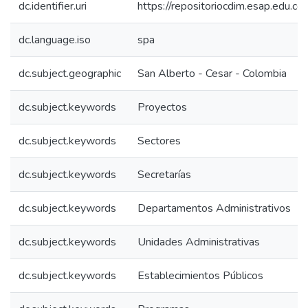
dc.identifier.uri
https://repositoriocdim.esap.edu.
dc.language.iso
spa
dc.subject.geographic
San Alberto - Cesar - Colombia
dc.subject.keywords
Proyectos
dc.subject.keywords
Sectores
dc.subject.keywords
Secretarías
dc.subject.keywords
Departamentos Administrativos
dc.subject.keywords
Unidades Administrativas
dc.subject.keywords
Establecimientos Públicos