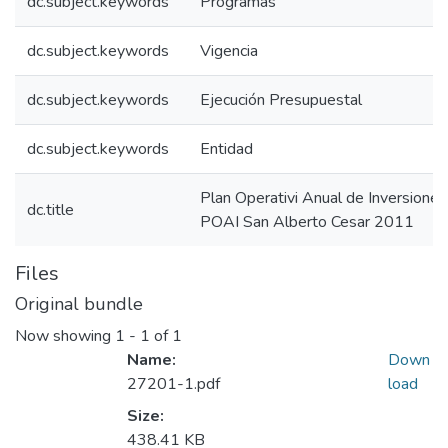
dc.subject.keywords
Programas
dc.subject.keywords
Vigencia
dc.subject.keywords
Ejecución Presupuestal
dc.subject.keywords
Entidad
Plan Operativi Anual de Inversione
dc.title
POAI San Alberto Cesar 2011
Files
Original bundle
Now showing
1 - 1 of 1
Name:
Down
27201-1.pdf
load
Size:
438.41 KB