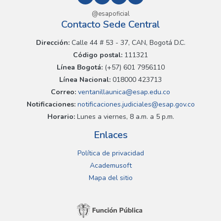
@esapoficial
Contacto Sede Central
Dirección:
Calle 44 # 53 - 37, CAN, Bogotá D.C.
Código postal:
111321
Línea Bogotá:
(+57) 601 7956110
Línea Nacional:
018000 423713
Correo:
ventanillaunica@esap.edu.co
Notificaciones:
notificaciones.judiciales@esap.gov.co
Horario:
Lunes a viernes, 8 a.m. a 5 p.m.
Enlaces
Política de privacidad
Academusoft
Mapa del sitio