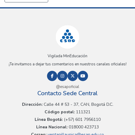
Vigilada MinEducación
¡Te invitamos a dejar tus comentarios en nuestros canales oficiales!
@esapoficial
Contacto Sede Central
Dirección:
Calle 44 # 53 - 37, CAN, Bogotá D.C.
Código postal:
111321
Línea Bogotá:
(+57) 601 7956110
Línea Nacional:
018000 423713
Correo:
ventanillaunica@esap.edu.co