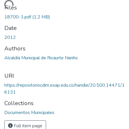
Loading...
Files
18700-1.pdf
(1.2 MB)
Date
2012
Authors
Alcaldía Municipal de Ricaurte Nariño
URI
https://repositoriocdim.esap.edu.co/handle/20.500.14471/1
6131
Collections
Documentos Municipales
Full item page