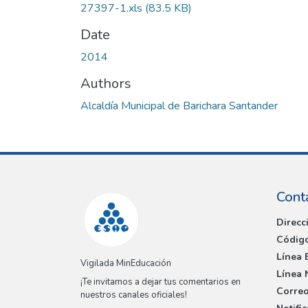
27397-1.xls
(83.5 KB)
Date
2014
Authors
Alcaldía Municipal de Barichara Santander
Cont
Direcc
Código
Línea 
Vigilada MinEducación
Línea 
¡Te invitamos a dejar tus comentarios en
Correo
nuestros canales oficiales!