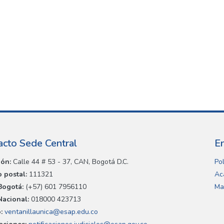
acto Sede Central
E
ión:
Calle 44 # 53 - 37, CAN, Bogotá D.C.
Pol
 postal:
111321
Ac
Bogotá:
(+57) 601 7956110
Ma
Nacional:
018000 423713
:
ventanillaunica@esap.edu.co