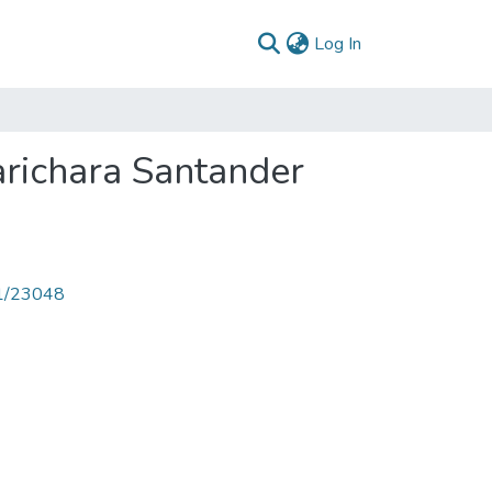
(current)
Log In
richara Santander
71/23048