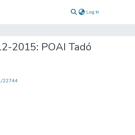
(current)
Log In
012-2015: POAI Tadó
71/22744