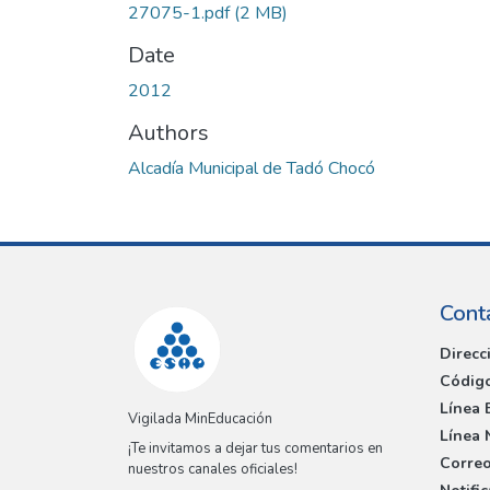
27075-1.pdf
(2 MB)
Date
2012
Authors
Alcadía Municipal de Tadó Chocó
Cont
Direcc
Código
Línea 
Vigilada MinEducación
Línea 
¡Te invitamos a dejar tus comentarios en
Correo
nuestros canales oficiales!