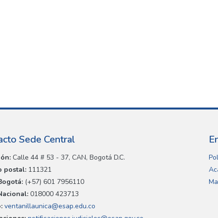
acto Sede Central
E
ión:
Calle 44 # 53 - 37, CAN, Bogotá D.C.
Pol
 postal:
111321
Ac
Bogotá:
(+57) 601 7956110
Ma
Nacional:
018000 423713
:
ventanillaunica@esap.edu.co