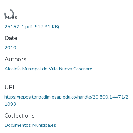
Loading...
Files
25192-1.pdf
(517.81 KB)
Date
2010
Authors
Alcaldía Municipal de Villa Nueva Casanare
URI
https://repositoriocdim.esap.edu.co/handle/20.500.14471/2
1093
Collections
Documentos Municipales