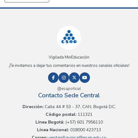
Vigilada MinEducación
¡Te invitamos a dejar tus comentarios en nuestros canales oficiales!
@esapoficial
Contacto Sede Central
Dirección:
Calle 44 # 53 - 37, CAN, Bogotá D.C.
Código postal:
111321
Línea Bogotá:
(+57) 601 7956110
Línea Nacional:
018000 423713
Correo:
ventanillaunica@esap.edu.co