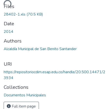
ding...
Files
28402-1.xls
(70.5 KB)
Date
2014
Authors
Alcaldía Municipal de San Benito Santander
URI
https://repositoriocdim.esap.edu.co/handle/20.500.14471/2
3934
Collections
Documentos Municipales
Full item page