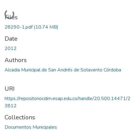
Loading...
Files
28290-1.pdf
(10.74 MB)
Date
2012
Authors
Alcadia Municipal de San Andrés de Sotavento Córdoba
URI
https://repositoriocdim.esap.edu.co/handle/20.500.14471/2
3812
Collections
Documentos Municipales