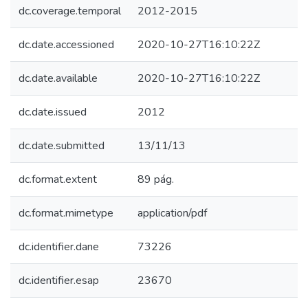
dc.coverage.temporal
2012-2015
dc.date.accessioned
2020-10-27T16:10:22Z
dc.date.available
2020-10-27T16:10:22Z
dc.date.issued
2012
dc.date.submitted
13/11/13
dc.format.extent
89 pág.
dc.format.mimetype
application/pdf
dc.identifier.dane
73226
dc.identifier.esap
23670