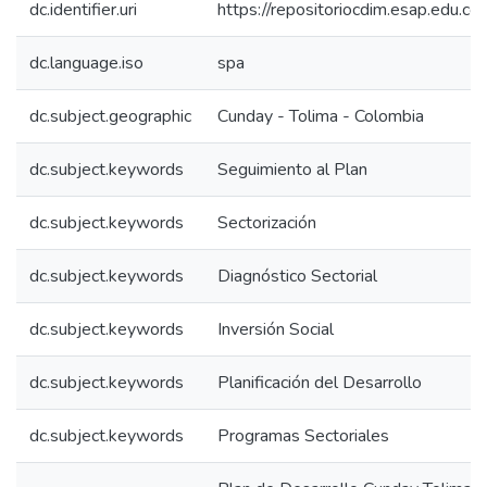
dc.identifier.uri
https://repositoriocdim.esap.edu.
dc.language.iso
spa
dc.subject.geographic
Cunday - Tolima - Colombia
dc.subject.keywords
Seguimiento al Plan
dc.subject.keywords
Sectorización
dc.subject.keywords
Diagnóstico Sectorial
dc.subject.keywords
Inversión Social
dc.subject.keywords
Planificación del Desarrollo
dc.subject.keywords
Programas Sectoriales