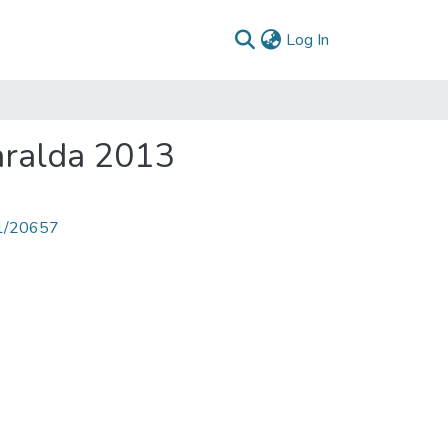
(current)
Log In
aralda 2013
71/20657