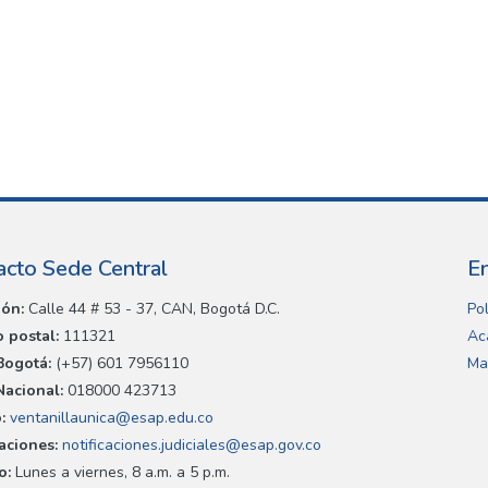
acto Sede Central
E
ión:
Calle 44 # 53 - 37, CAN, Bogotá D.C.
Pol
 postal:
111321
Ac
Bogotá:
(+57) 601 7956110
Ma
Nacional:
018000 423713
:
ventanillaunica@esap.edu.co
caciones:
notificaciones.judiciales@esap.gov.co
o:
Lunes a viernes, 8 a.m. a 5 p.m.