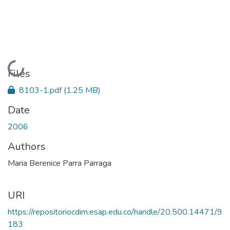
Loading...
Files
8103-1.pdf
(1.25 MB)
Date
2006
Authors
Maria Berenice Parra Parraga
URI
https://repositoriocdim.esap.edu.co/handle/20.500.14471/9
183