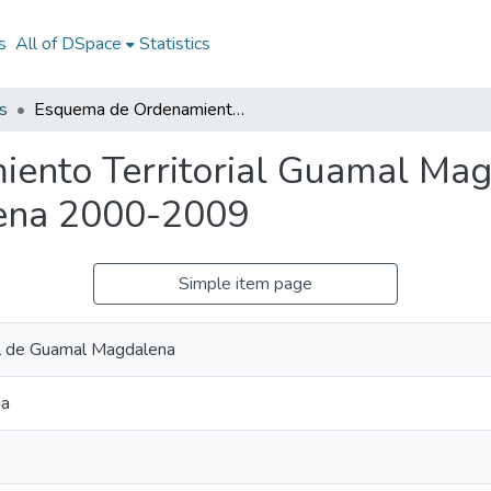
s
All of DSpace
Statistics
s
Esquema de Ordenamiento Territorial Guamal Magdalena 2000-2009: EOT Guamal Magdalena 2000-2009
ento Territorial Guamal Ma
ena 2000-2009
Simple item page
al de Guamal Magdalena
ia