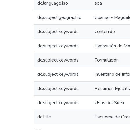
dc.language.iso
spa
dc.subject.geographic
Guamal - Magdal
dc.subject.keywords
Contenido
dc.subject.keywords
Exposición de Mo
dc.subject.keywords
Formulación
dc.subject.keywords
Inventario de Inf
dc.subject.keywords
Resumen Ejecuti
dc.subject.keywords
Usos del Suelo
dc.title
Esquema de Orde