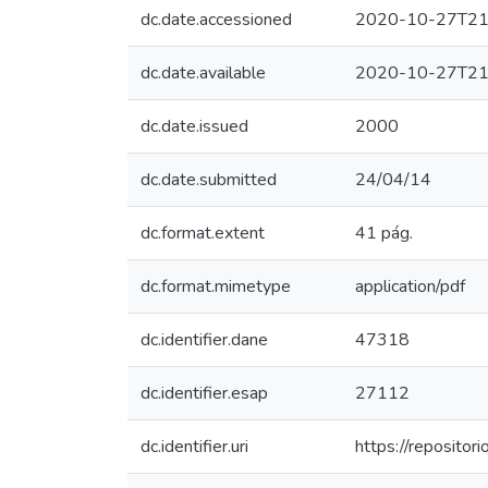
dc.date.accessioned
2020-10-27T21
dc.date.available
2020-10-27T21
dc.date.issued
2000
dc.date.submitted
24/04/14
dc.format.extent
41 pág.
dc.format.mimetype
application/pdf
dc.identifier.dane
47318
dc.identifier.esap
27112
dc.identifier.uri
https://reposito