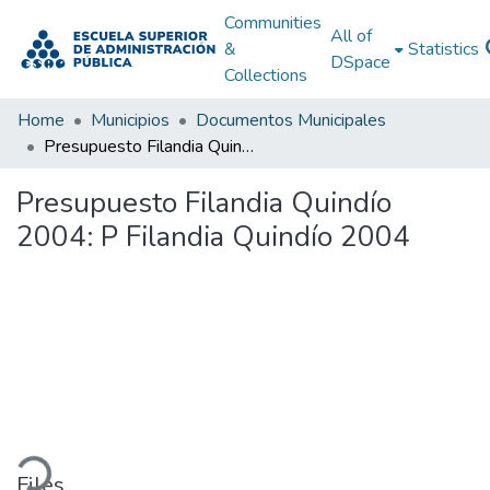
Communities
All of
&
Statistics
DSpace
Collections
Home
Municipios
Documentos Municipales
Presupuesto Filandia Quindío 2004: P Filandia Quindío 2004
Presupuesto Filandia Quindío
2004: P Filandia Quindío 2004
ading...
Files