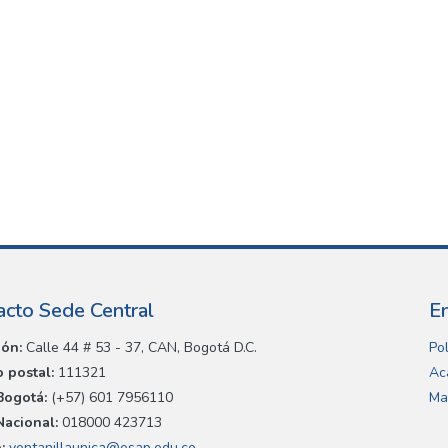
acto Sede Central
E
ión:
Calle 44 # 53 - 37, CAN, Bogotá D.C.
Pol
 postal:
111321
Ac
Bogotá:
(+57) 601 7956110
Ma
Nacional:
018000 423713
:
ventanillaunica@esap.edu.co