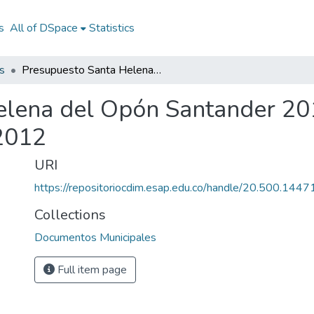
s
All of DSpace
Statistics
s
Presupuesto Santa Helena del Opón Santander 2012: P Santa Helena del Opón Santander 2012
elena del Opón Santander 20
2012
URI
https://repositoriocdim.esap.edu.co/handle/20.500.144
Collections
Documentos Municipales
Full item page