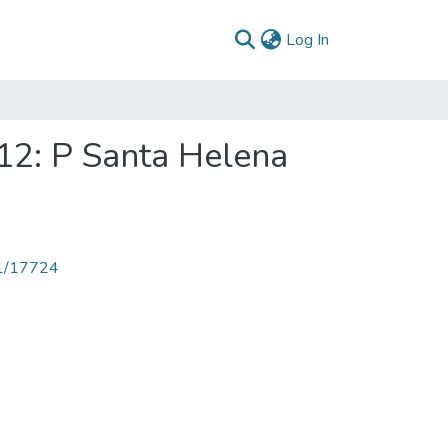
(current)
Log In
12: P Santa Helena
71/17724