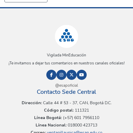
Vigilada MinEducación
¡Te invitamos a dejar tus comentarios en nuestros canales oficiales!
@esapoficial
Contacto Sede Central
Dirección:
Calle 44 # 53 - 37, CAN, Bogotá D.C.
Código postal:
111321
Línea Bogotá:
(+57) 601 7956110
Línea Nacional:
018000 423713
Correo:
ventanillaunica@esap.edu.co