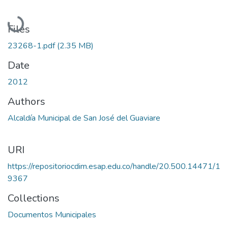
Loading...
Files
23268-1.pdf
(2.35 MB)
Date
2012
Authors
Alcaldía Municipal de San José del Guaviare
URI
https://repositoriocdim.esap.edu.co/handle/20.500.14471/1
9367
Collections
Documentos Municipales