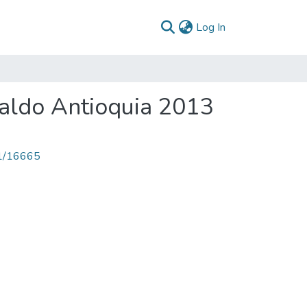
(current)
Log In
raldo Antioquia 2013
71/16665