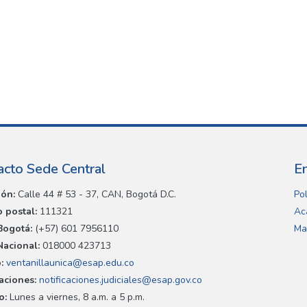
acto Sede Central
E
ión:
Calle 44 # 53 - 37, CAN, Bogotá D.C.
Pol
 postal:
111321
Ac
Bogotá:
(+57) 601 7956110
Ma
Nacional:
018000 423713
:
ventanillaunica@esap.edu.co
caciones:
notificaciones.judiciales@esap.gov.co
o:
Lunes a viernes, 8 a.m. a 5 p.m.