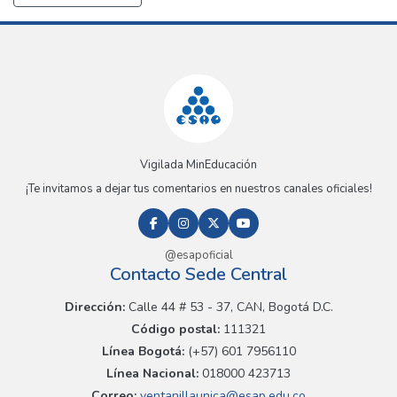
Vigilada MinEducación
¡Te invitamos a dejar tus comentarios en nuestros canales oficiales!
@esapoficial
Contacto Sede Central
Dirección:
Calle 44 # 53 - 37, CAN, Bogotá D.C.
Código postal:
111321
Línea Bogotá:
(+57) 601 7956110
Línea Nacional:
018000 423713
Correo:
ventanillaunica@esap.edu.co