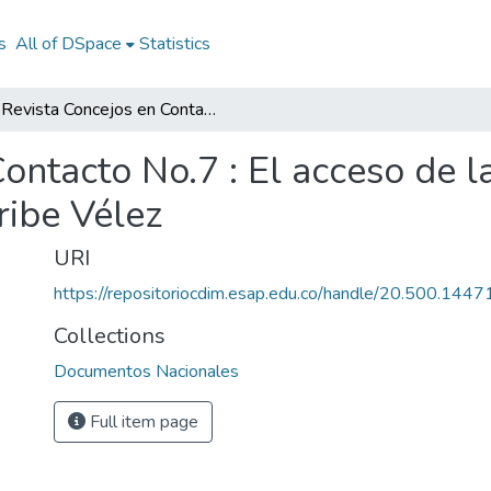
s
All of DSpace
Statistics
Revista Concejos en Contacto No.7 : El acceso de la ciudadanía a la información Álvaro Uribe Vélez
ontacto No.7 : El acceso de la
ribe Vélez
URI
https://repositoriocdim.esap.edu.co/handle/20.500.144
Collections
Documentos Nacionales
Full item page