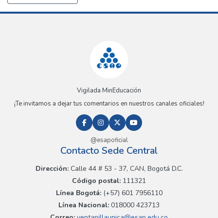
Vigilada MinEducación
¡Te invitamos a dejar tus comentarios en nuestros canales oficiales!
@esapoficial
Contacto Sede Central
Dirección:
Calle 44 # 53 - 37, CAN, Bogotá D.C.
Código postal:
111321
Línea Bogotá:
(+57) 601 7956110
Línea Nacional:
018000 423713
Correo:
ventanillaunica@esap.edu.co