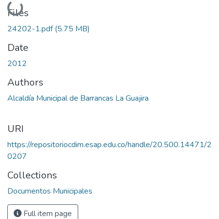
Loading...
Files
24202-1.pdf
(5.75 MB)
Date
2012
Authors
Alcaldía Municipal de Barrancas La Guajira
URI
https://repositoriocdim.esap.edu.co/handle/20.500.14471/2
0207
Collections
Documentos Municipales
Full item page