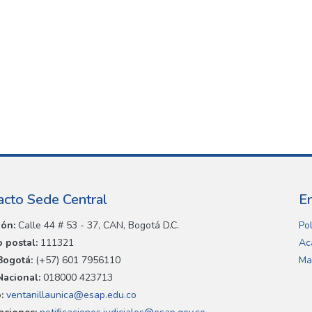
acto Sede Central
E
ión:
Calle 44 # 53 - 37, CAN, Bogotá D.C.
Pol
 postal:
111321
Ac
Bogotá:
(+57) 601 7956110
Ma
Nacional:
018000 423713
:
ventanillaunica@esap.edu.co