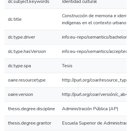
dc.subject.keywords
Identidad cultural
Construcción de memoria e identid
dc.title
indígenas en el contexto urbano 
dc.type.driver
info:eu-repo/semantics/bachelorT
dc.type.hasVersion
info:eu-repo/semantics/acceptedV
dc.type.spa
Tesis
oaire.resourcetype
http://purl.org/coar/resource_type
oaire.version
http://purl.org/coar/versión/c_a
thesis.degree.discipline
Administración Pública (AP)
thesis.degree.grantor
Escuela Superior de Administraci