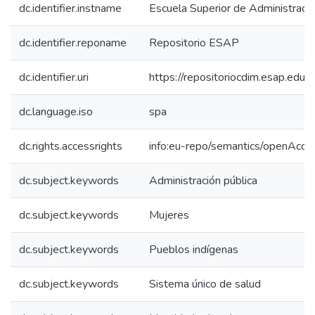
dc.identifier.instname
Escuela Superior de Administraci
dc.identifier.reponame
Repositorio ESAP
dc.identifier.uri
https://repositoriocdim.esap.ed
dc.language.iso
spa
dc.rights.accessrights
info:eu-repo/semantics/openAcce
dc.subject.keywords
Administración pública
dc.subject.keywords
Mujeres
dc.subject.keywords
Pueblos indígenas
dc.subject.keywords
Sistema único de salud