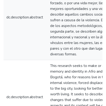
forzado, o por una vida mejor, lleg
mejores oportunidades y una vida 
describir aquellos cambios sociale
dc.description.abstract
sufren a casusa de la violencia. 
de los aspectos metodológicos, el
segunda parte, se describen algu
internacional y nacional y en la úl
vínculos entre las mujeres, las en
pares y con el otro que dan lugar 
diversas formas.
This research seeks to make or ad
memory and identity in Afro and i
Bogotá, who for reasons live in the
internal violence, forced displacem
to the big city, looking for better 
worth living. It seeks to describe 
dc.description.abstract
changes that suffer due to violenc
aspects and its context will be di