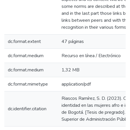
some norms are described at the in
and in the last part those links b
links between peers and with the o
recognition in their various forms 
dc.format.extent
47 páginas
dc.format.medium
Recurso en línea / Electrónico
dc.format.medium
1,32 MB
dc.format.mimetype
application/pdf
Riascos Ramírez, S. D. (2023). Co
identidad en las mujeres afro e in
dc.identifier.citation
de Bogotá. [Tesis de pregrado]. 
Superior de Administración Públic