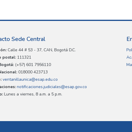
acto Sede Central
E
ión:
Calle 44 # 53 - 37, CAN, Bogotá D.C.
Pol
 postal:
111321
Ac
Bogotá:
(+57) 601 7956110
Ma
Nacional:
018000 423713
:
ventanillaunica@esap.edu.co
caciones:
notificaciones.judiciales@esap.gov.co
o:
Lunes a viernes, 8 a.m. a 5 p.m.