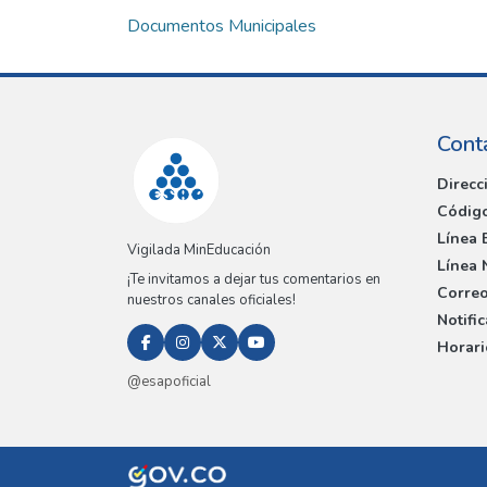
Documentos Municipales
Cont
Direcc
Código
Línea 
Vigilada MinEducación
Línea 
¡Te invitamos a dejar tus comentarios en
Correo
nuestros canales oficiales!
Notifi
Horari
@esapoficial