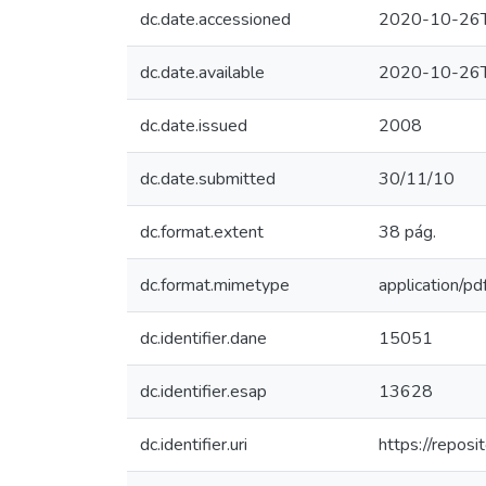
dc.date.accessioned
2020-10-26T
dc.date.available
2020-10-26T
dc.date.issued
2008
dc.date.submitted
30/11/10
dc.format.extent
38 pág.
dc.format.mimetype
application/pd
dc.identifier.dane
15051
dc.identifier.esap
13628
dc.identifier.uri
https://repos