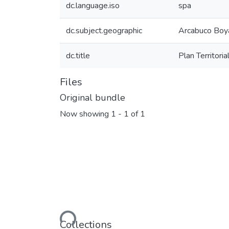
dc.language.iso
spa
dc.subject.geographic
Arcabuco Boy
dc.title
Plan Territor
Files
Original bundle
Now showing
1 - 1 of 1
Loading...
Collections