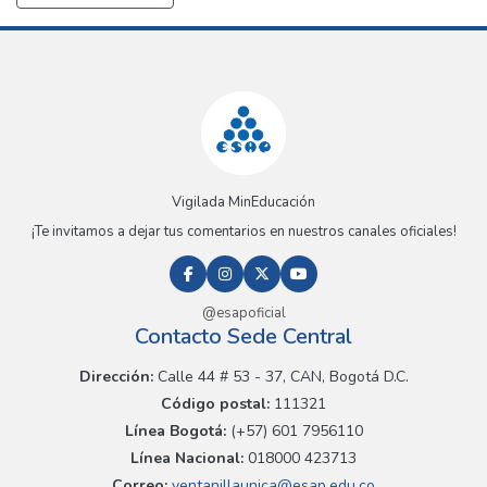
Vigilada MinEducación
¡Te invitamos a dejar tus comentarios en nuestros canales oficiales!
@esapoficial
Contacto Sede Central
Dirección:
Calle 44 # 53 - 37, CAN, Bogotá D.C.
Código postal:
111321
Línea Bogotá:
(+57) 601 7956110
Línea Nacional:
018000 423713
Correo:
ventanillaunica@esap.edu.co